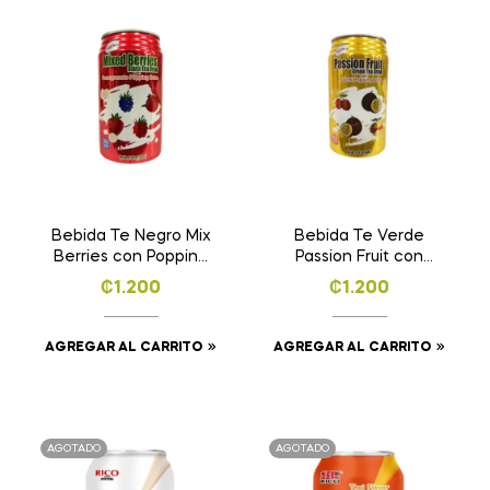
Bebida Te Negro Mix
Bebida Te Verde
Berries con Popping
Passion Fruit con
Boba – 340ml
Popping Boba –
₡
1.200
₡
1.200
340ml
AGREGAR AL CARRITO
AGREGAR AL CARRITO
AGOTADO
AGOTADO