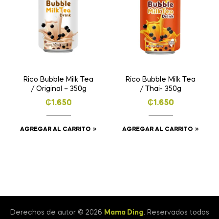
Rico Bubble Milk Tea
Rico Bubble Milk Tea
/ Original – 350g
/ Thai- 350g
₡
1.650
₡
1.650
AGREGAR AL CARRITO
AGREGAR AL CARRITO
Derechos de autor © 2026
Mama Ding
. Reservados todos