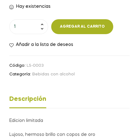
Hay existencias
Shochikubai
AGREGAR AL CARRITO
Shirakabegura
Mio
Añadir a la lista de deseos
Gold
Sake
Japonés
Código:
LS-0003
Espumoso
Categoría:
Bebidas con alcohol
-750ml
cantidad
Descripción
Edicion limitada
Lujoso, hermoso brillo con copos de oro