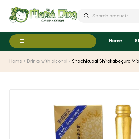
Search
for:
Home
S
Home
Drinks with alcohol
Shochikubai Shirakabegura Mi