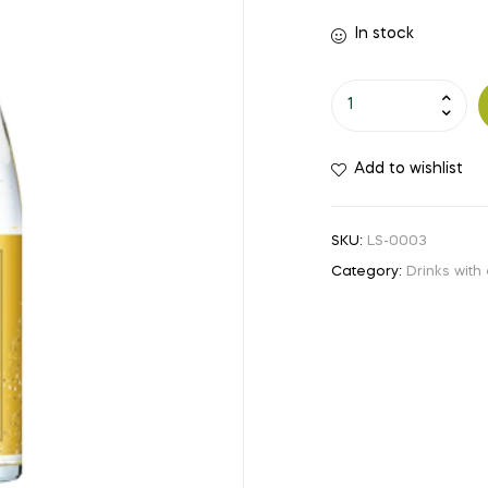
In stock
Shochikubai
Shirakabegura
Mio
Add to wishlist
Gold
Sake
Japonés
SKU:
LS-0003
Espumoso
Category:
Drinks with
-750ml
quantity