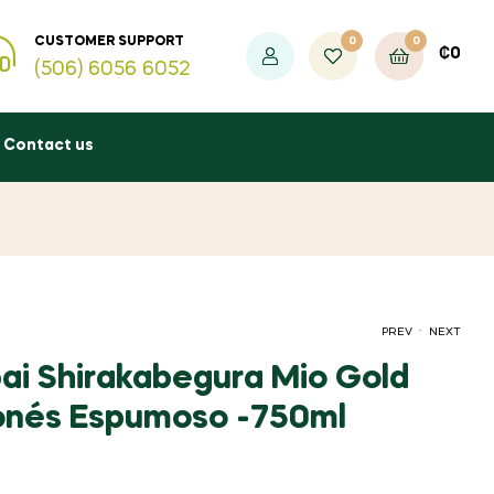
0
0
CUSTOMER SUPPORT
₡
0
(506) 6056 6052
Contact us
.
PREV
NEXT
ai Shirakabegura Mio Gold
onés Espumoso -750ml
₡
₡
38.000
1.850