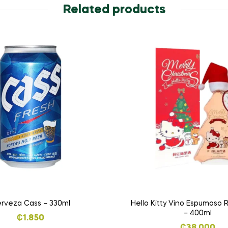
Related products
rveza Cass – 330ml
Hello Kitty Vino Espumoso 
– 400ml
₡
1.850