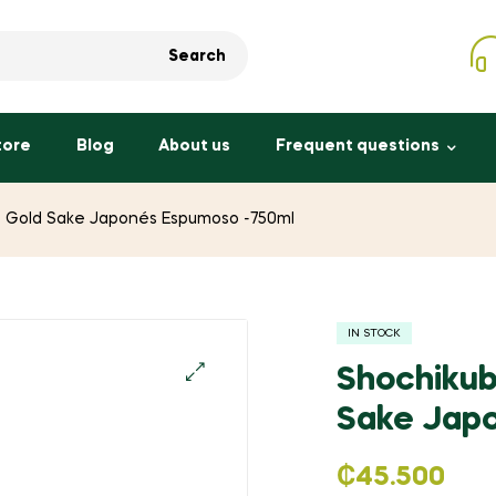
Search
tore
Blog
About us
Frequent questions
o Gold Sake Japonés Espumoso -750ml
IN STOCK
Shochikub
🔍
Sake Jap
₡
45.500