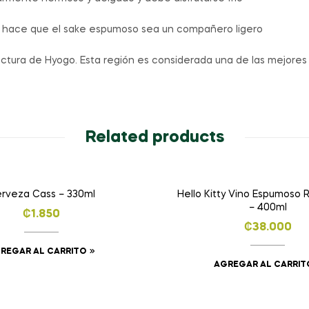
5% hace que el sake espumoso sea un compañero ligero
ectura de Hyogo. Esta región es considerada una de las mejore
Related products
rveza Cass – 330ml
Hello Kitty Vino Espumoso 
– 400ml
₡
1.850
₡
38.000
REGAR AL CARRITO
AGREGAR AL CARRIT