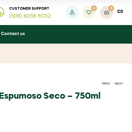
0
0
CUSTOMER SUPPORT
₡
0
(506) 6056 6052
Contact us
.
PREV
NEXT
 Espumoso Seco – 750ml
₡
₡
1.850
38.000