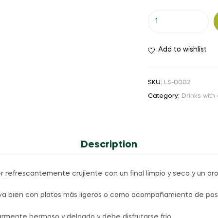
MIO
Sake
Espumoso
Add to wishlist
Seco
-
750ml
SKU:
LS-0002
quantity
Category:
Drinks with
Description
r refrescantemente crujiente con un final limpio y seco y un ar
n va bien con platos más ligeros o como acompañamiento de pos
larmente hermoso y delgado y debe disfrutarse frío