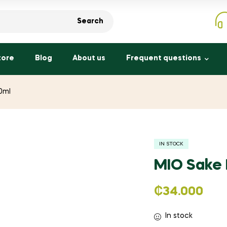
Search
tore
Blog
About us
Frequent questions
0ml
IN STOCK
MIO Sake
₡
34.000
In stock