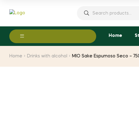
Search
for:
Home
S
Home
Drinks with alcohol
MIO Sake Espumoso Seco – 75