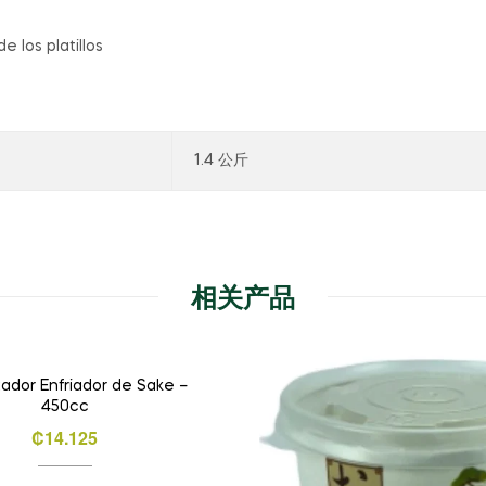
e los platillos
1.4 公斤
相关产品
dor Enfriador de Sake –
450cc
₡
14.125