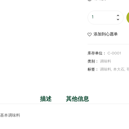
Hondashi
Condimento
Sazonador
添加到心愿单
en
Polvo
-
库存单位：
C-0001
1.4kg
类别：
调味料
数
标签：
调味料
,
本大石
,
量
描述
其他信息
能基本调味料