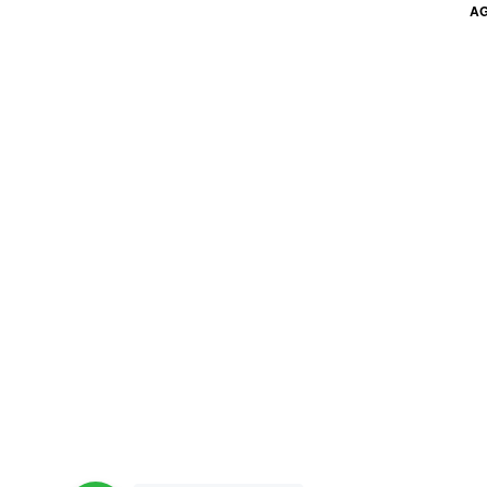
AG
产
品
有
多
种
变
体。
可
在
产
品
页
面
上
选
择
这
些