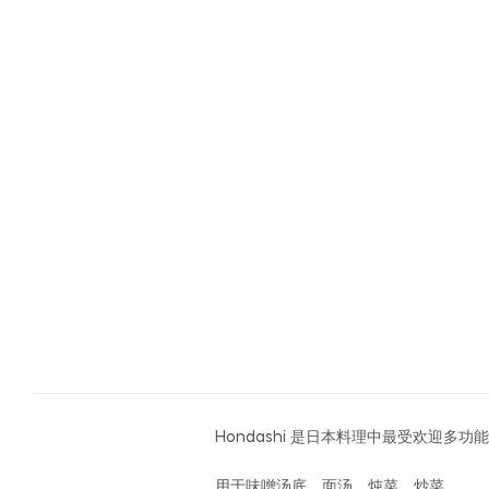
Hondashi 是日本料理中最受欢迎多功
用于味噌汤底、面汤、炖菜、炒菜